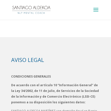
Hosting plan for this site has expired.
Renew now
to
avoid service disruption.
AVISO LEGAL
CONDICIONES GENERALES
De acuerdo con el artículo 10 “Información General” de
la Ley 34/2002, de 11 de julio, de Servicios de la Sociedad
de la Información y de Comercio Electrónico (LSSI-CE)
ponemos a su disposición los siguientes datos:
SANTIAGO ALDECOA MARTÍNEZ con domicilio fiscal en Barrio