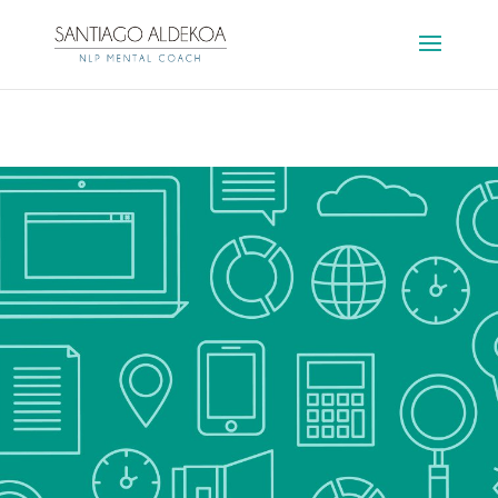
Hosting plan for this site has expired.
Renew now
to
avoid service disruption.