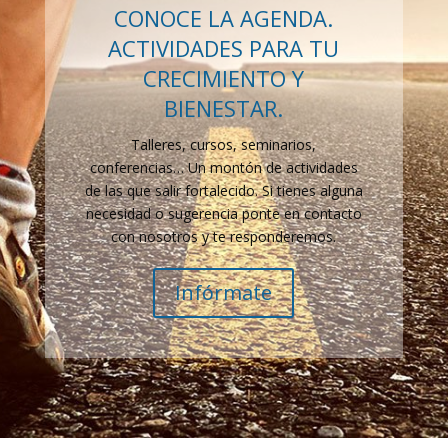
CONOCE LA AGENDA.
ACTIVIDADES PARA TU
CRECIMIENTO Y
BIENESTAR.
Talleres, cursos, seminarios,
conferencias… Un montón de actividades
de las que salir fortalecido. Si tienes alguna
necesidad o sugerencia ponte en contacto
con nosotros y te responderemos.
Infórmate